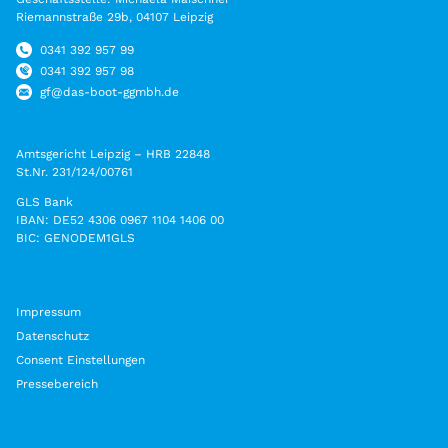
Riemannstraße 29b, 04107 Leipzig
0341 392 957 99
0341 392 957 98
gf@das-boot-ggmbh.de
Amtsgericht Leipzig – HRB 22848
St.Nr. 231/124/00761
GLS Bank
IBAN: DE52 4306 0967 1104 1406 00
BIC: GENODEM1GLS
Impressum
Datenschutz
Consent Einstellungen
Pressebereich