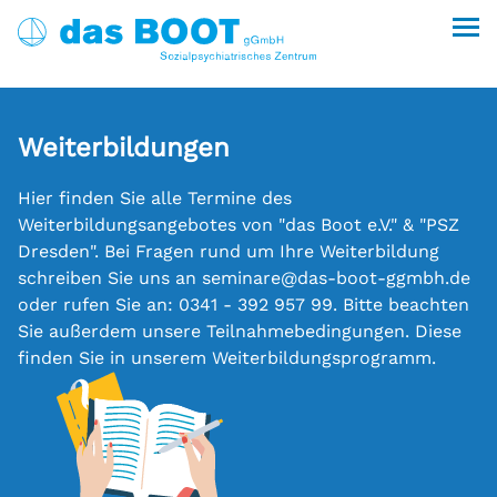
Kontakt
das Boot
Weiterbildungen
Jobs
Beratung & Unterstützung
Über uns
Therapie & Krisenbegleitung
Das Boot gGmbH
Hier finden Sie alle Termine des
Wohnen
Suche
english
Weiterbildungsangebotes von "das Boot e.V." & "PSZ
Weiterbildungen
Das Boot e.V.
weitere besondere Wohnform wbW
Therapie
Dresden". Bei Fragen rund um Ihre Weiterbildung
(vormals abW)
Aktuelles
Unsere Partner
Ergotherapie
Kalender
schreiben Sie uns an seminare@das-boot-ggmbh.de
besondere Wohnform
Ambulante Soziotherapie
Weiterbildungen
oder rufen Sie an: 0341 - 392 957 99. Bitte beachten
News
Presse
(vormals Außenwohngruppen)
Sie außerdem unsere Teilnahmebedingungen. Diese
Psychosoziales Zentrum Dresden
Blog
Pressebereich & Downloads
Notunterbringung
Weiterbildungsprogramm
finden Sie in unserem Weiterbildungsprogramm.
Boot e.V. 2026
Ambulant betreutes Wohnen
Netzwerk psychische Gesundheit Leipzig
Veranstaltungen
Unterstützen
nach §§ 67 ff. SGB XII
Integrierte Versorgung für Menschen mit
PSZ Dresden 2026
Kalender
Engagieren & Spenden
psychischen Erkrankungen
Leipziger Obdach Plus
Stellenangebote