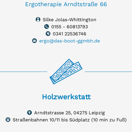
Ergotherapie Arndtstraße 66
Silke Jolas-Whittington
0155 - 60813793
0341 22536746
ergo@das-boot-ggmbh.de
zwerkstatt
Holzwerkstatt
dtstrasse
Arndtstrasse 25, 04275 Leipzig
75
uf
Straßenbahnen 10/11 bis Südplatz (10 min zu Fuß)
rte
zig
igen