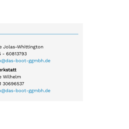
tuben
tuben Süd, Südwest und Grünau
chpartner:
ke Jolas-Whittington
:
5 - 60813793
o@das-boot-ggmbh.de
rkstatt
chpartner:
e Wilhelm
:
1 30696537
o@das-boot-ggmbh.de