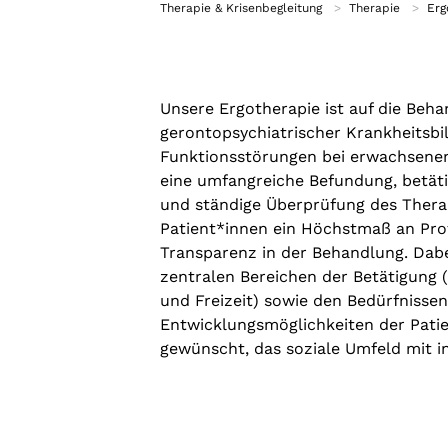
Therapie & Krisenbegleitung
Therapie
Erg
Selbsthilfe
Selbsthilfegruppen
Unsere Ergotherapie ist auf die Beh
gerontopsychiatrischer Krankheitsbi
Funktionsstörungen bei erwachsenen
eine umfangreiche Befundung, betäti
und ständige Überprüfung des Thera
Patient*innen ein Höchstmaß an Prof
Transparenz in der Behandlung. Dabe
zentralen Bereichen der Betätigung (
und Freizeit) sowie den Bedürfnisse
Entwicklungsmöglichkeiten der Pati
gewünscht, das soziale Umfeld mit in