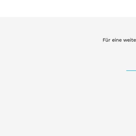
Für eine weit
BO
Arn
66,
042
a
Ka
Leip
ze