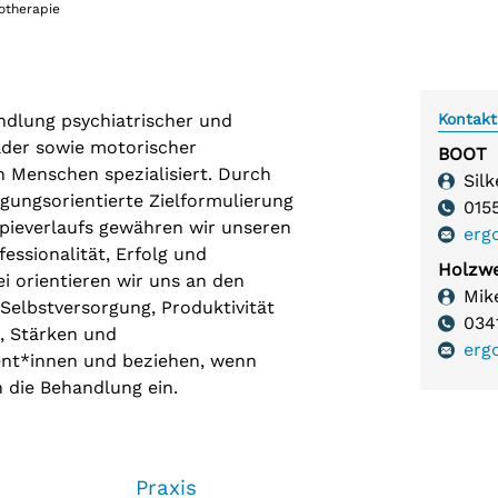
otherapie
Teilhabeangebote
Tees
Beschäftigung und Teilhabe
Tees
andlung psychiatrischer und
Kontakt
lder sowie motorischer
BOOT
 Menschen spezialisiert. Durch
Anspre
Sil
gungsorientierte Zielformulierung
Telefon
015
pieverlaufs gewähren wir unseren
erg
essionalität, Erfolg und
Holzwe
i orientieren wir uns an den
Anspre
Mik
Selbstversorgung, Produktivität
Telefon
034
n, Stärken und
erg
ent*innen und beziehen, wenn
 die Behandlung ein.
Praxis