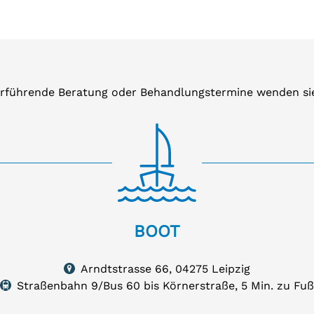
erführende Beratung oder Behandlungstermine wenden sie 
OT
BOOT
dtstrasse
Arndtstrasse 66, 04275 Leipzig
75
uf
Straßenbahn 9/Bus 60 bis Körnerstraße, 5 Min. zu Fuß
rte
zig
igen