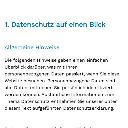
Pflege
Beratungsstellen
Ambulante psychiatrische Pflege
Beratungsstellen Süd, Südwest und Grünau
Psychosoziales Zentrum Dresden
1. Datenschutz auf einen Blick
Unabhängige Peer-Beratung
Projekte
Allgemeine Hinweise
Modellprojekt wbWflex
Die folgenden Hinweise geben einen einfachen
Projekt „Eigene Wohnung“
Überblick darüber, was mit Ihren
personenbezogenen Daten passiert, wenn Sie diese
Selbsthilfe
Website besuchen. Personenbezogene Daten sind
Selbsthilfegruppen
alle Daten, mit denen Sie persönlich identifiziert
werden können. Ausführliche Informationen zum
Teilhabeangebote
Thema Datenschutz entnehmen Sie unserer unter
Beschäftigung und Teilhabe
diesem Text aufgeführten Datenschutzerklärung.
Teestuben
Teestuben Süd, Südwest und Grünau