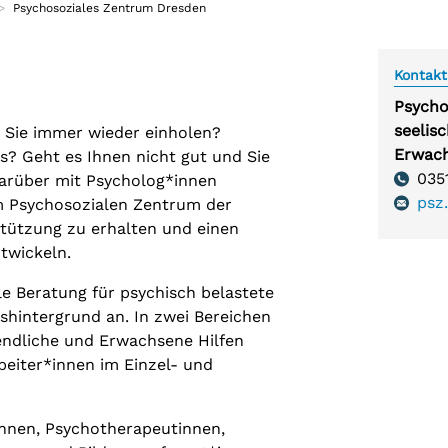
Psychosoziales Zentrum Dresden
Teilhabeangebote
Tees
Beschäftigung und Teilhabe
Tees
Kontakt
Psycho
seelis
e Sie immer wieder einholen?
Erwach
los? Geht es Ihnen nicht gut und Sie
Telefon
035
arüber mit Psycholog*innen
psz
m Psychosozialen Zentrum der
rstützung zu erhalten und einen
twickeln.
e Beratung für psychisch belastete
hintergrund an. In zwei Bereichen
gendliche und Erwachsene Hilfen
eiter*innen im Einzel- und
nnen, Psychotherapeutinnen,