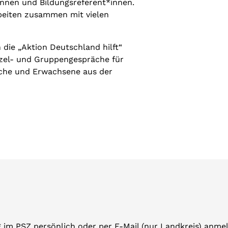
innen und Bildungsreferent*innen.
beiten zusammen mit vielen
die „Aktion Deutschland hilft“
nzel- und Gruppengespräche für
iche und Erwachsene aus der
g im PSZ persönlich oder per E-Mail (nur Landkreis) anm