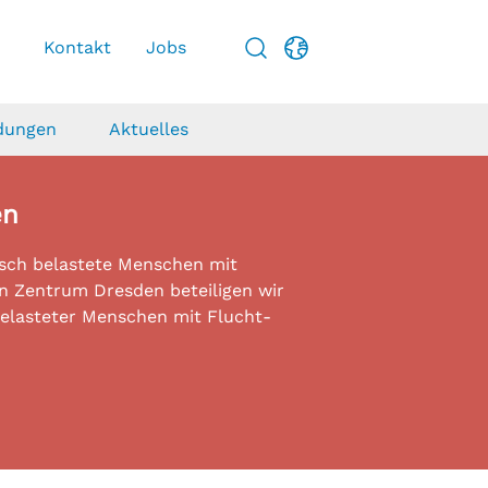
Kontakt
Jobs
Suche
english
ldungen
Aktuelles
rstützen
kte
e
en
gieren & Spenden
llprojekt wbWflex
lante psychiatrische Pflege
lenangebote
ekt „Eigene Wohnung“
isch belastete Menschen mit
n Zentrum Dresden beteiligen wir
belasteter Menschen mit Flucht-