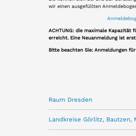
wir einen ausgefüllten Anmeldeboge
Anmeldeboge
ACHTUNG: die maximale Kapazität fü
erreicht. Eine Neuanmeldung ist ers
Bitte beachten Sie: Anmeldungen fü
Raum Dresden
Um einen zeitnahen Termin für ein Er
Landkreise Görlitz, Bautzen
Anmeldetage. An folgenden Termin
nach Reihenfolge des Eingangs entge