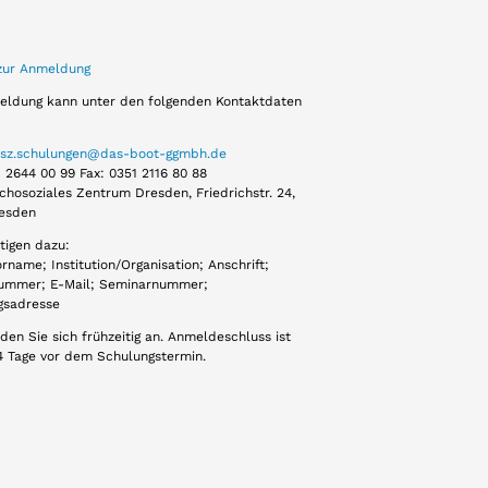
zur Anmeldung
eldung kann unter den folgenden Kontaktdaten
sz.schulungen@das-boot-ggmbh.de
1 2644 00 99 Fax: 0351 2116 80 88
chosoziales Zentrum Dresden, Friedrichstr. 24,
esden
tigen dazu:
name; Institution/Organisation; Anschrift;
ummer; E-Mail; Seminarnummer;
gsadresse
den Sie sich frühzeitig an. Anmeldeschluss ist
14 Tage vor dem Schulungstermin.