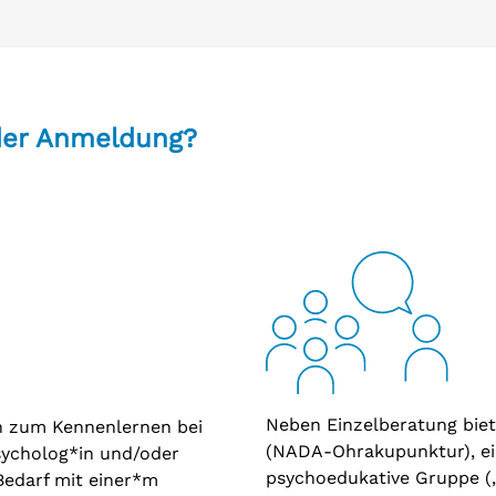
chen Landkreisen Görlitz, Bautzen,
zgebirge sind per Telefon, E-Mail
chgehend möglich. Im Kinder- und
andkreisen die oben genannten
es steigenden Anmeldevolumens für
en ausschließlich persönlich im
 der Anmeldung?
uch über Vertreter*innen erfolgen.
en Sie am Anmeldetag bitte an
n im Kinder- und Jugendbereich).
Neben Einzelberatung biet
in zum Kennenlernen bei
(NADA-Ohrakupunktur), ei
Psycholog*in und/oder
psychoedukative Gruppe 
Bedarf mit einer*m