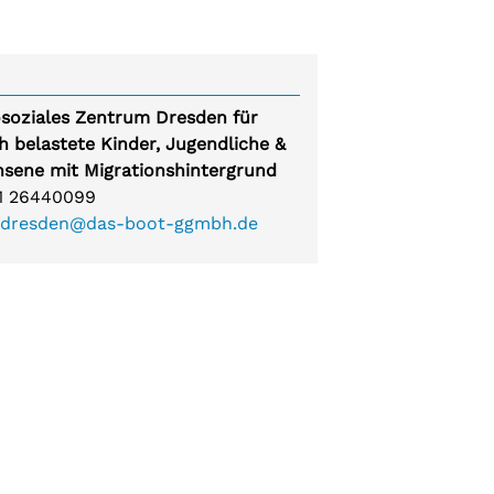
tuben
tuben Süd, Südwest und Grünau
soziales Zentrum Dresden für
ch belastete Kinder, Jugendliche &
sene mit Migrationshintergrund
:
1 26440099
.dresden@das-boot-ggmbh.de