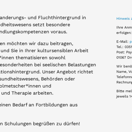
anderungs- und Fluchthintergrund in
Hinweis 
ndheitswesens setzt besondere
Ihre Anm
andlungskompetenzen voraus.
erfolgen:
E-Mail:
p
en möchten wir dazu beitragen,
Tel.: 035
nd Sie in Ihrer kultursensiblen Arbeit
Post: Psy
*innen thematisieren sowohl
01067 Dr
Besonderheiten bei seelischen Belastungen
Wir benö
tionshintergrund. Unser Angebot richtet
Name, Vor
Telefonn
esundheitswesens, Behörden oder
Rechnun
Dolmetscher*innen und
Bitte mel
 und Therapie arbeiten.
jeweils 
einen Bedarf an Fortbildungen aus
ren Schulungen begrüßen zu dürfen!