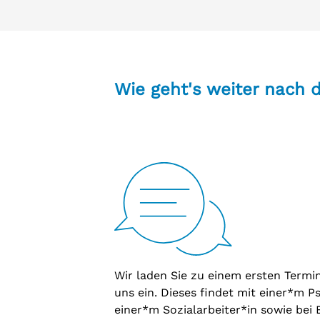
Die Anmeldungen aus den ostsächsis
Erstgespräche erreicht ist:
Meißen und Sächsische Schweiz-Oster
01.09.2026, ab 8.00 Uhr
oder persönlich für Erwachsene dur
Jugendbereich gelten auch in den L
Wir bitten zu beachten: Aufgrund d
Anmeldezeiträume.
den Raum Dresden müssen Anmeldung
Wie geht's weiter nach
PSZ erfolgen. Eine Anmeldung kann a
Bei begründeten Ausnahmefällen ruf
(insbesondere Landkreis-Anmeldunge
Wir laden Sie zu einem ersten Term
uns ein. Dieses findet mit einer*m 
einer*m Sozialarbeiter*in sowie bei 