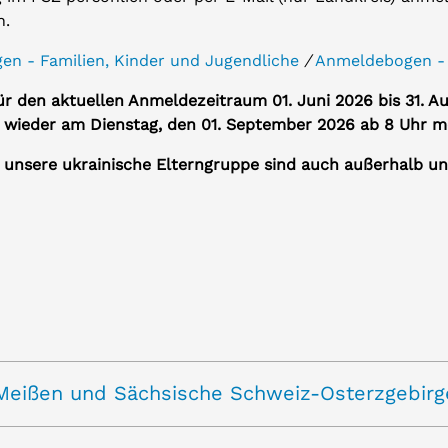
n.
n - Familien, Kinder und Jugendliche
/
Anmeldebogen -
r den aktuellen Anmeldezeitraum 01. Juni 2026 bis 31. A
t wieder am Dienstag, den 01. September 2026 ab 8 Uhr m
r unsere ukrainische Elterngruppe sind auch außerhalb 
stgespräch zu erhalten, gibt es feste
, Meißen und Sächsische Schweiz-Osterzgebirg
en nehmen wir neue Anmeldungen
gen, bis die maximale Anzahl für