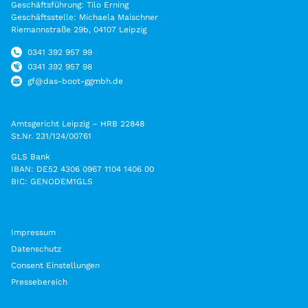
Geschäftsführung: Tilo Erning
Geschäftsstelle: Michaela Maischner
Riemannstraße 29b, 04107 Leipzig
0341 392 957 99
0341 392 957 98
gf@das-boot-ggmbh.de
Amtsgericht Leipzig – HRB 22848
St.Nr. 231/124/00761
GLS Bank
IBAN: DE52 4306 0967 1104 1406 00
BIC: GENODEM1GLS
Impressum
Datenschutz
Consent Einstellungen
Pressebereich