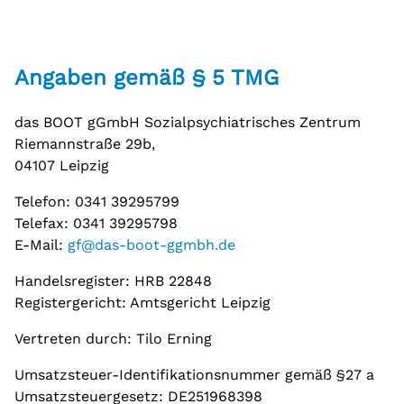
Pflege
Beratungsstellen
Ambulante psychiatrische Pflege
Beratungsstellen Süd, Südwest und Grünau
Psychosoziales Zentrum Dresden
Angaben gemäß § 5 TMG
Unabhängige Peer-Beratung
das BOOT gGmbH Sozialpsychiatrisches Zentrum
Projekte
Riemannstraße 29b,
Modellprojekt wbWflex
04107 Leipzig
Projekt „Eigene Wohnung“
Telefon: 0341 39295799
Telefax: 0341 39295798
Selbsthilfe
E-Mail:
gf@das-boot-ggmbh.de
Selbsthilfegruppen
Handelsregister: HRB 22848
Registergericht: Amtsgericht Leipzig
Teilhabeangebote
Beschäftigung und Teilhabe
Vertreten durch: Tilo Erning
Umsatzsteuer-Identifikationsnummer gemäß §27 a
Teestuben
Umsatzsteuergesetz: DE251968398
Teestuben Süd, Südwest und Grünau