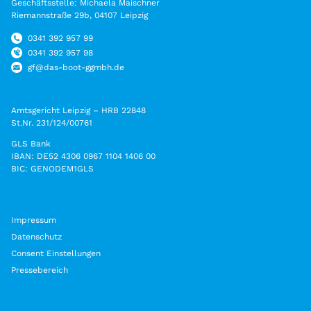
Geschäftsstelle: Michaela Maischner
Riemannstraße 29b, 04107 Leipzig
0341 392 957 99
0341 392 957 98
gf@das-boot-ggmbh.de
Amtsgericht Leipzig – HRB 22848
St.Nr. 231/124/00761
GLS Bank
IBAN: DE52 4306 0967 1104 1406 00
BIC: GENODEM1GLS
Impressum
Datenschutz
Consent Einstellungen
Pressebereich