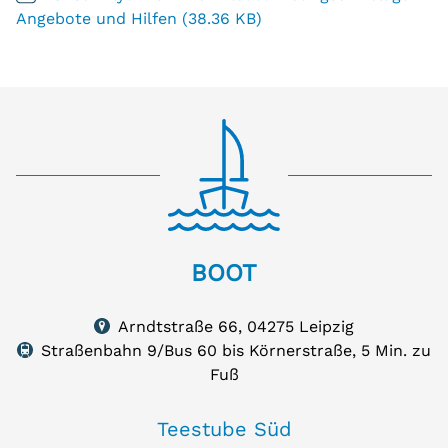
Angebote und Hilfen (38.36 KB)
BOOT
BOOT
Arndtstraße
66,
Arndtstraße 66, 04275 Leipzig
04275
auf
Straßenbahn 9/Bus 60 bis Körnerstraße, 5 Min. zu
Karte
Leipzig
zeigen
Fuß
Teestube Süd