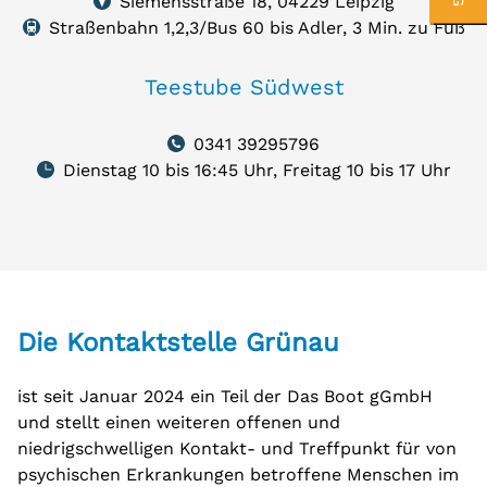
Siemensstraße 18, 04229 Leipzig
04229
auf
Straßenbahn 1,2,3/Bus 60 bis Adler, 3 Min. zu Fuß
Karte
Leipzig
zeigen
Teestube Südwest
0341 39295796
Dienstag 10 bis 16:45 Uhr, Freitag 10 bis 17 Uhr
Die Kontaktstelle Grünau
ist seit Januar 2024 ein Teil der Das Boot gGmbH
und stellt einen weiteren offenen und
niedrigschwelligen Kontakt- und Treffpunkt für von
psychischen Erkrankungen betroffene Menschen im