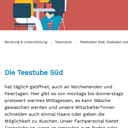
Pflege
Beratungsstellen
Ambulante psychiatrische Pflege
Beratungsstellen Süd, Südwest und Grünau
Psychosoziales Zentrum Dresden
Unabhängige Peer-Beratung
Beratung & Unterstützung
Teestuben
Teestuben Süd, Südwest un
Projekte
Modellprojekt wbWflex
Projekt „Eigene Wohnung“
Die Teestube Süd
Selbsthilfe
Selbsthilfegruppen
hat täglich geöffnet, auch an Wochenenden und
Feiertagen. Hier gibt es von montags bis donnerstags
Teilhabeangebote
preiswert warmes Mittagessen, es kann Wäsche
Beschäftigung und Teilhabe
gewaschen werden und unsere Mitarbeiter*innen
schneiden auch einmal Haare oder geben die
Teestuben
Möglichkeit zu duschen. Unser Fachpersonal bietet
Teestuben Süd, Südwest und Grünau
Gespräche an, wenn es jemanden zum Reden oder