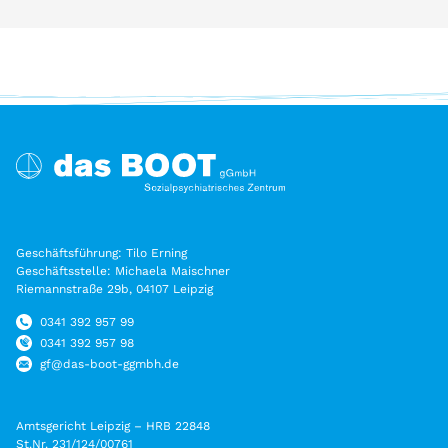
Geschäftsführung: Tilo Erning
Geschäftsstelle: Michaela Maischner
Riemannstraße 29b, 04107 Leipzig
0341 392 957 99
0341 392 957 98
gf@das-boot-ggmbh.de
Amtsgericht Leipzig – HRB 22848
St.Nr. 231/124/00761