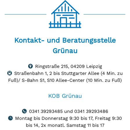
Kontakt-
Kontakt- und Beratungsstelle
und
Grünau
Beratungsstelle
Grünau
Ringstraße
Ringstraße 215, 04209 Leipzig
auf
215,
Straßenbahn 1, 2 bis Stuttgarter Allee (4 Min. zu
Karte
04209
zeigen
Fuß)/ S-Bahn S1, S10 Allee-Center (10 Min. zu Fuß)
Leipzig
KOB Grünau
0341 39293485 und 0341 39293486
Montag bis Donnerstag 9:30 bis 17, Freitag 9:30
bis 14, 2x monatl. Samstag 11 bis 17