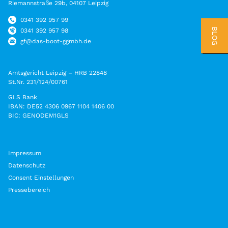
Pflege
Beratungsstellen
Riemannstraße 29b, 04107 Leipzig
Ambulante psychiatrische Pflege
Beratungsstellen Süd, Südwest und Grünau
0341 392 957 99
BLOG
0341 392 957 98
Psychosoziales Zentrum Dresden
gf@das-boot-ggmbh.de
Unabhängige Peer-Beratung
Amtsgericht Leipzig – HRB 22848
Projekte
St.Nr. 231/124/00761
Modellprojekt wbWflex
GLS Bank
IBAN: DE52 4306 0967 1104 1406 00
Projekt „Eigene Wohnung“
BIC: GENODEM1GLS
Selbsthilfe
Selbsthilfegruppen
Impressum
Datenschutz
Teilhabeangebote
Consent Einstellungen
Beschäftigung und Teilhabe
Pressebereich
Teestuben
Teestuben Süd, Südwest und Grünau