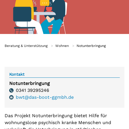
Pflege
Beratungsstellen
Ambulante psychiatrische Pflege
Beratungsstellen Süd, Südwest und Grünau
Psychosoziales Zentrum Dresden
Unabhängige Peer-Beratung
Projekte
Beratung & Unterstützung
Wohnen
Notunterbringung
Modellprojekt wbWflex
Projekt „Eigene Wohnung“
Kontakt
Selbsthilfe
Notunterbringung
Selbsthilfegruppen
Telefon:
0341 39295246
bwt@das-boot-ggmbh.de
Teilhabeangebote
Beschäftigung und Teilhabe
Das Projekt Notunterbringung bietet Hilfe für
Teestuben
wohnungslose psychisch kranke Menschen und
Teestuben Süd, Südwest und Grünau