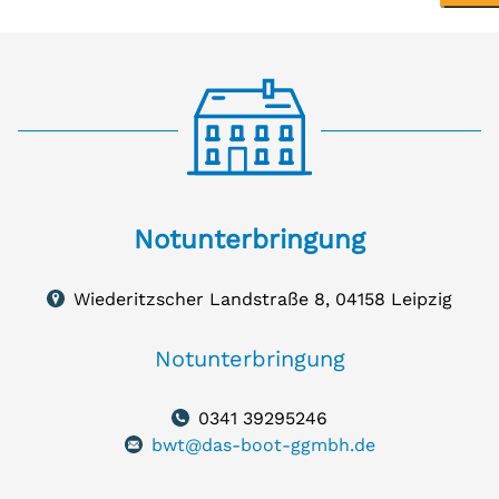
Notunterbringung
Notunterbringung
Wiederitzscher
Landstraße
Wiederitzscher Landstraße 8, 04158 Leipzig
8,
auf
Karte
04158
zeigen
Notunterbringung
Leipzig
0341 39295246
bwt@das-boot-ggmbh.de