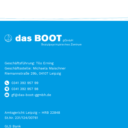
Geschäftsführung: Tilo Erning
Geschäftsstelle: Michaela Maischner
Riemannstraße 29b, 04107 Leipzig
0341 392 957 99
0341 392 957 98
gf@das-boot-ggmbh.de
Amtsgericht Leipzig – HRB 22848
St.Nr. 231/124/00761
GLS Bank