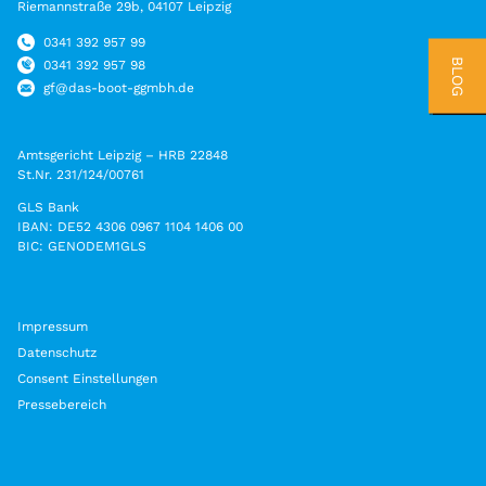
Pflege
Beratungsstellen
Riemannstraße 29b, 04107 Leipzig
Ambulante psychiatrische Pflege
Beratungsstellen Süd, Südwest und Grünau
0341 392 957 99
BLOG
0341 392 957 98
Psychosoziales Zentrum Dresden
gf@das-boot-ggmbh.de
Unabhängige Peer-Beratung
Amtsgericht Leipzig – HRB 22848
Projekte
St.Nr. 231/124/00761
Modellprojekt wbWflex
GLS Bank
IBAN: DE52 4306 0967 1104 1406 00
Projekt „Eigene Wohnung“
BIC: GENODEM1GLS
Selbsthilfe
Selbsthilfegruppen
Impressum
Datenschutz
Teilhabeangebote
Consent Einstellungen
Beschäftigung und Teilhabe
Pressebereich
Teestuben
Teestuben Süd, Südwest und Grünau