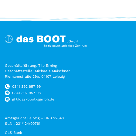
Geschäftsführung: Tilo Erning
Geschäftsstelle: Michaela Maischner
Riemannstraße 29b, 04107 Leipzig
0341 392 957 99
0341 392 957 98
gf@das-boot-ggmbh.de
Amtsgericht Leipzig – HRB 22848
St.Nr. 231/124/00761
GLS Bank