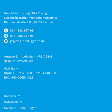
Geschäftsführung: Tilo Erning
Geschäftsstelle: Michaela Maischner
Riemannstraße 29b, 04107 Leipzig
0341 392 957 99
0341 392 957 98
gf@das-boot-ggmbh.de
Amtsgericht Leipzig – HRB 22848
St.Nr. 231/124/00761
GLS Bank
IBAN: DE52 4306 0967 1104 1406 00
BIC: GENODEM1GLS
Impressum
Datenschutz
Consent Einstellungen