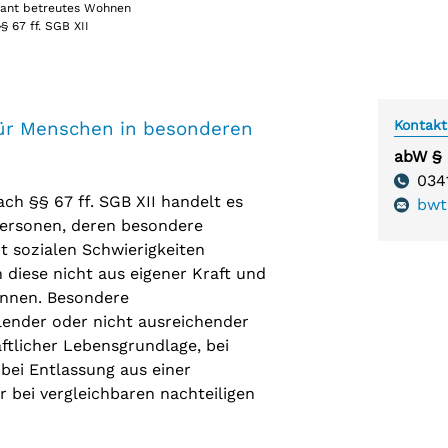
ant betreutes Wohnen
Teilhabeangebote
Tees
§ 67 ff. SGB XII
Beschäftigung und Teilhabe
Tees
Kontakt
ür Menschen in besonderen
abW § 6
Telefon
034
h §§ 67 ff. SGB XII handelt es
bwt
 Personen, deren besondere
t sozialen Schwierigkeiten
 diese nicht aus eigener Kraft und
önnen. Besondere
lender oder nicht ausreichender
ftlicher Lebensgrundlage, bei
ei Entlassung aus einer
 bei vergleichbaren nachteiligen