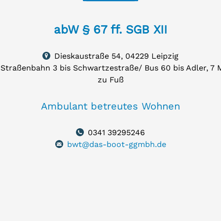
W
abW § 67 ff. SGB XII
Dieskaustraße 54, 04229 Leipzig
uf
Straßenbahn 3 bis Schwartzestraße/ Bus 60 bis Adler, 7 M
rte
igen
zu Fuß
skaustraße
Ambulant betreutes Wohnen
29
zig
0341 39295246
bwt@das-boot-ggmbh.de