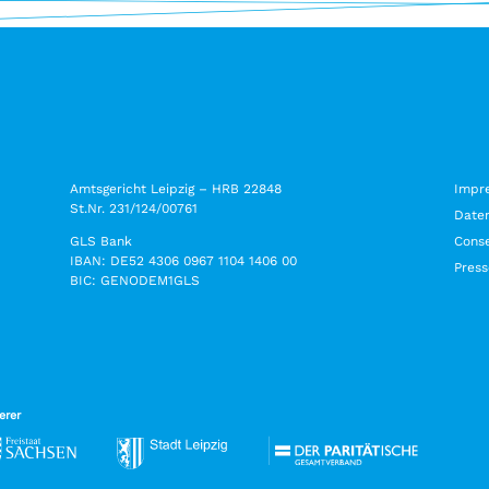
Amtsgericht Leipzig – HRB 22848
Impr
St.Nr. 231/124/00761
Date
GLS Bank
Conse
IBAN: DE52 4306 0967 1104 1406 00
Press
BIC: GENODEM1GLS
erer