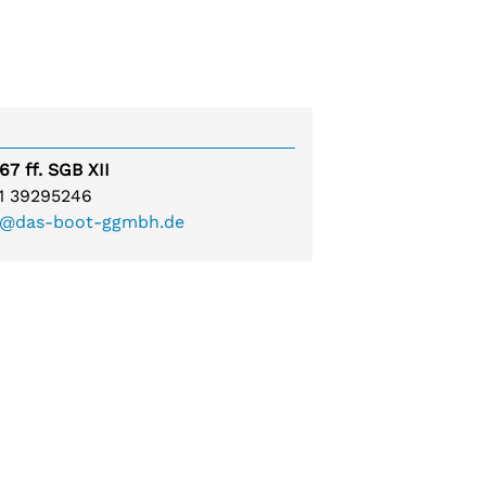
tuben
tuben Süd, Südwest und Grünau
7 ff. SGB XII
:
1 39295246
@das-boot-ggmbh.de