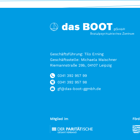
Geschäftsführung: Tilo Erning
Geschäftsstelle: Michaela Maischner
Riemannstraße 29b, 04107 Leipzig
0341 392 957 99
0341 392 957 98
gf@das-boot-ggmbh.de
Mitglied im
Förd