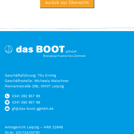
zurück zur Übersicht
Geschäftsführung: Tilo Erning
Geschäftsstelle: Michaela Maischner
Riemannstraße 29b, 04107 Leipzig
0341 392 957 99
0341 392 957 98
gf@das-boot-ggmbh.de
Amtsgericht Leipzig – HRB 22848
St.Nr. 231/124/00761