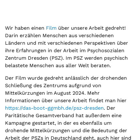
Pflege
Beratungsstellen
Ambulante psychiatrische Pflege
Beratungsstellen Süd, Südwest und Grünau
Psychosoziales Zentrum Dresden
Wir haben einen
Film
über unsere Arbeit gedreht!
Unabhängige Peer-Beratung
Darin erzählen Menschen aus verschiedenen
Ländern und mit verschiedenen Perspektiven über
Projekte
ihre Erfahrungen in der Arbeit im Psychosozialen
Modellprojekt wbWflex
Zentrum Dresden (PSZ). Im PSZ werden psychisch
belastete Menschen aus aller Welt beraten.
Projekt „Eigene Wohnung“
Der Film wurde gedreht anlässlich der drohenden
Selbsthilfe
Schließung des Zentrums aufgrund von
Selbsthilfegruppen
Mittelkürzungen im August 2024. Mehr
Informationen über unsere Arbeit findet man hier
Teilhabeangebote
https://das-boot-ggmbh.de/psz-dresden
. Der
Beschäftigung und Teilhabe
Paritätische Gesamtverband hat außerdem eine
Kampagne gestartet, in der es ebenfalls um
Teestuben
drohende Mittelkürzungen und die Bedeutung der
Arbeit der PSZs in Deutschland geht, auch hier sind
Teestuben Süd, Südwest und Grünau