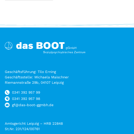
Geschäftsführung: Tilo Erning
Geschäftsstelle: Michaela Maischner
Riemannstraße 29b, 04107 Leipzig
0341 392 957 99
0341 392 957 98
gf@das-boot-ggmbh.de
Amtsgericht Leipzig – HRB 22848
St.Nr. 231/124/00761