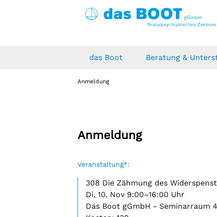
das Boot
Beratung & Unters
Über uns
Wohnen
Therapie
Kalender
News
Anmeldung
Das Boot gGmbH
weitere besondere Wohnform wb
Ergotherapie
Weiterbildungen
Blog
(vormals abW)
Das Boot e.V.
Ambulante Soziotherapie
besondere Wohnform
Unsere Partner
Psychosoziales Zentrum Dresden
Anmeldung
(vormals Außenwohngruppen)
Notunterbringung
Veranstaltung*:
Ambulant betreutes Wohnen
nach §§ 67 ff. SGB XII
308 Die Zähmung des Widerspensti
Leipziger Obdach Plus
Di, 10. Nov 9:00–16:00 Uhr
Das Boot gGmbH - Seminarraum 4.