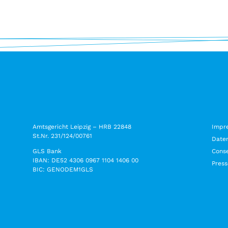
Amtsgericht Leipzig – HRB 22848
Impr
St.Nr. 231/124/00761
Date
GLS Bank
Conse
IBAN: DE52 4306 0967 1104 1406 00
Press
BIC: GENODEM1GLS