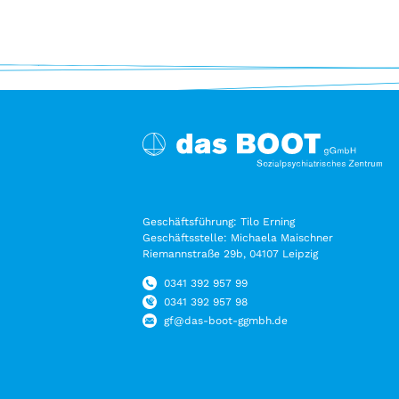
Geschäftsführung: Tilo Erning
Geschäftsstelle: Michaela Maischner
Riemannstraße 29b, 04107 Leipzig
0341 392 957 99
0341 392 957 98
gf@das-boot-ggmbh.de