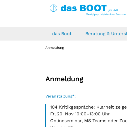
das Boot
Beratung & Unters
Über uns
Wohnen
Therapie
Kalender
News
Anmeldung
Das Boot gGmbH
weitere besondere Wohnform wb
Ergotherapie
Weiterbildungen
Blog
(vormals abW)
Das Boot e.V.
Ambulante Soziotherapie
besondere Wohnform
Unsere Partner
Psychosoziales Zentrum Dresden
Anmeldung
(vormals Außenwohngruppen)
Notunterbringung
Veranstaltung*:
Ambulant betreutes Wohnen
nach §§ 67 ff. SGB XII
104 Kritikgespräche: Klarheit zeig
Leipziger Obdach Plus
Fr, 20. Nov 10:00–13:00 Uhr
Onlineseminar, MS Teams oder Zo