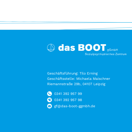
Geschäftsführung: Tilo Erning
Geschäftsstelle: Michaela Maischner
Riemannstraße 29b, 04107 Leipzig
0341 392 957 99
0341 392 957 98
gf@das-boot-ggmbh.de