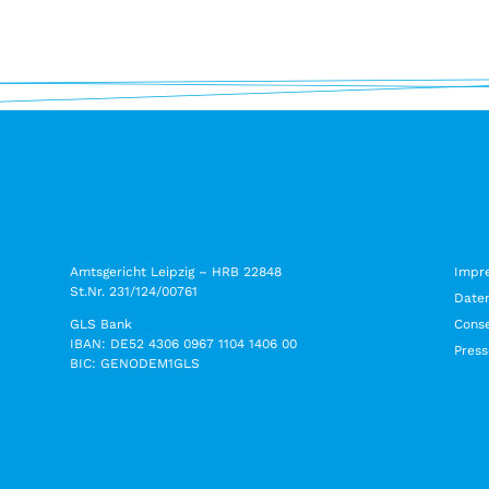
Amtsgericht Leipzig – HRB 22848
Impr
St.Nr. 231/124/00761
Date
GLS Bank
Conse
IBAN: DE52 4306 0967 1104 1406 00
Press
BIC: GENODEM1GLS