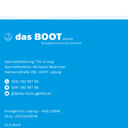
Geschäftsführung: Tilo Erning
Geschäftsstelle: Michaela Maischner
Riemannstraße 29b, 04107 Leipzig
0341 392 957 99
0341 392 957 98
gf@das-boot-ggmbh.de
Amtsgericht Leipzig – HRB 22848
St.Nr. 231/124/00761
GLS Bank