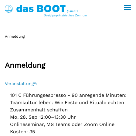
Kontakt
das Boot
Anmeldung
Jobs
Beratung & Unterstützung
Über uns
Therapie & Krisenbegleitung
Das Boot gGmbH
Wohnen
Suche
english
Weiterbildungen
Das Boot e.V.
weitere besondere Wohnform wbW
Anmeldung
Therapie
(vormals abW)
Aktuelles
Unsere Partner
Ergotherapie
Kalender
besondere Wohnform
Ambulante Soziotherapie
Weiterbildungen
News
Veranstaltung*:
Presse
(vormals Außenwohngruppen)
Psychosoziales Zentrum Dresden
Blog
101 C Führungsespresso - 90 anregende Minuten:
Pressebereich & Downloads
Notunterbringung
Weiterbildungsprogramm
Teamkultur leben: Wie Feste und Rituale echten
Boot e.V. 2026
Ambulant betreutes Wohnen
Netzwerk psychische Gesundheit Leipzig
Veranstaltungen
Zusammenhalt schaffen
Unterstützen
nach §§ 67 ff. SGB XII
Integrierte Versorgung für Menschen mit
PSZ Dresden 2026
Kalender
Mo, 28. Sep 12:00–13:30 Uhr
Engagieren & Spenden
psychischen Erkrankungen
Leipziger Obdach Plus
Onlineseminar, MS Teams oder Zoom Online
Stellenangebote
Kosten: 35