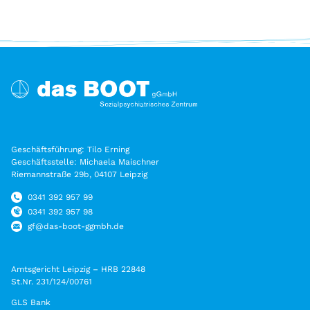
Geschäftsführung: Tilo Erning
Geschäftsstelle: Michaela Maischner
Riemannstraße 29b, 04107 Leipzig
0341 392 957 99
0341 392 957 98
gf@das-boot-ggmbh.de
Amtsgericht Leipzig – HRB 22848
St.Nr. 231/124/00761
GLS Bank